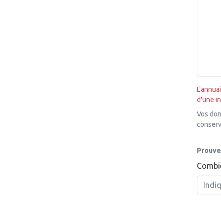
L'annua
d'une i
Vos don
conserv
Prouve
Combi